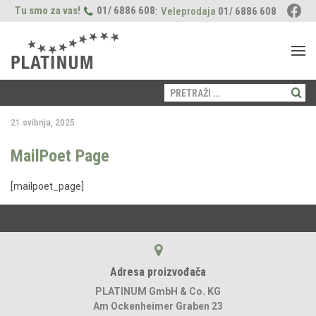
Tu smo za vas!
01/ 6886 608
:
Veleprodaja
01/ 6886 608
Pretraži:
PAS
21 svibnja, 2025
Proizvodi
MAČKA
MailPoet Page
Suha hrana
Fleischsaftgarung
Proizvodi
LOKACIJE
[mailpoet_page]
Mokra hrana
Suha hrana
Prehrana
Freshmeatdryer
O NAMA
Poslastice
Njega
Opći savjeti
Prehrana
Naši momenti
BLOG
Njega
Zdravlje
Zdravlje
Vodič za štence
Opći savjeti
Adresa proizvođača
PLATINUM GmbH & Co. KG
Am Ockenheimer Graben 23