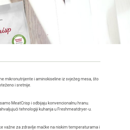
 mikronutrijente i aminokiseline iz svježeg mesa, što
eženo i sretnije.
 samo MeatCrisp i odbijaju konvencionalnu hranu.
ahvaljujući tehnologiji kuhanja u Freshmeatdryer-u.
ojke važne za zdravlje mačke na niskim temperaturama i