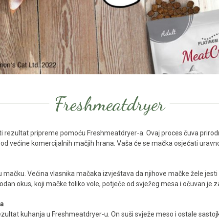
Freshmeatdryer
i rezultat pripreme pomoću Freshmeatdryer-a. Ovaj proces čuva prirodne
od većine komercijalnih mačjih hrana. Vaša će se mačka osjećati uravnot
u mačku. Većina vlasnika mačaka izvještava da njihove mačke žele jesti
odan okus, koji mačke toliko vole, potječe od svježeg mesa i očuvan je z
ja
ezultat kuhanja u Freshmeatdryer-u. On suši svježe meso i ostale sast