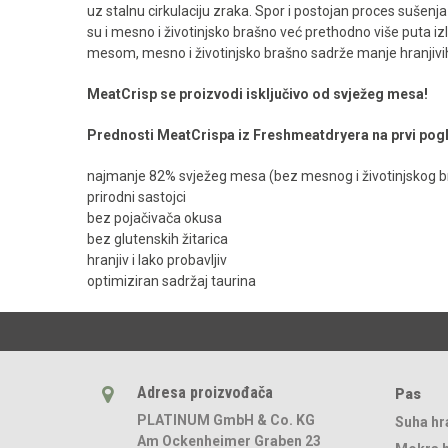
uz stalnu cirkulaciju zraka. Spor i postojan proces sušenj
su i mesno i životinjsko brašno već prethodno više puta i
mesom, mesno i životinjsko brašno sadrže manje hranjivih 
MeatCrisp se proizvodi isključivo od svježeg mesa!
Prednosti MeatCrispa iz Freshmeatdryera na prvi pog
najmanje 82% svježeg mesa (bez mesnog i životinjskog b
prirodni sastojci
bez pojačivača okusa
bez glutenskih žitarica
hranjiv i lako probavljiv
optimiziran sadržaj taurina
Adresa proizvođača
Pas
PLATINUM GmbH & Co. KG
Suha hr
Am Ockenheimer Graben 23