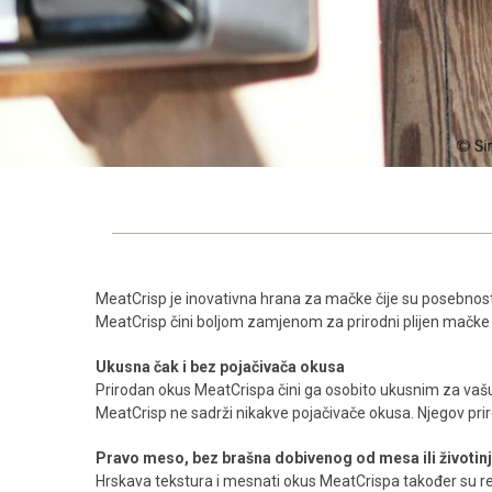
MeatCrisp je inovativna hrana za mačke čije su posebnost
MeatCrisp čini boljom zamjenom za prirodni plijen mačke 
Ukusna čak i bez pojačivača okusa
Prirodan okus MeatCrispa čini ga osobito ukusnim za vaš
MeatCrisp ne sadrži nikakve pojačivače okusa. Njegov prir
Pravo meso, bez brašna dobivenog od mesa ili životin
Hrskava tekstura i mesnati okus MeatCrispa također su r