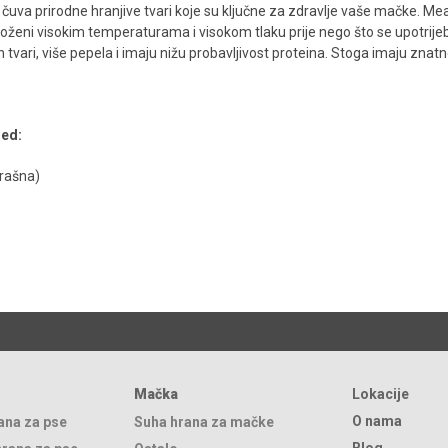
a čuva prirodne hranjive tvari koje su ključne za zdravlje vaše mačke. Me
zloženi visokim temperaturama i visokom tlaku prije nego što se upotrije
tvari, više pepela i imaju nižu probavljivost proteina. Stoga imaju znat
led:
rašna)
Mačka
Lokacije
O nama
ana za pse
Suha hrana za mačke