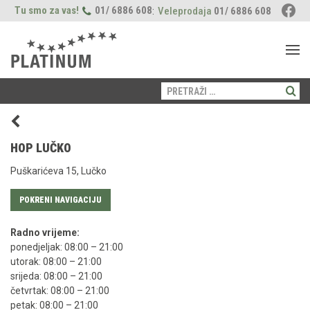
Tu smo za vas!
01/ 6886 608
:
Veleprodaja
01/ 6886 608
Pretraži:
PAS
Proizvodi
MAČKA
HOP LUČKO
Suha hrana
Fleischsaftgarung
Proizvodi
LOKACIJE
Puškarićeva 15, Lučko
Mokra hrana
Suha hrana
Prehrana
Freshmeatdryer
O NAMA
POKRENI NAVIGACIJU
Poslastice
Njega
Opći savjeti
Prehrana
Naši momenti
BLOG
Njega
Radno vrijeme:
Zdravlje
Zdravlje
ponedjeljak: 08:00 – 21:00
utorak: 08:00 – 21:00
Vodič za štence
Opći savjeti
srijeda: 08:00 – 21:00
četvrtak: 08:00 – 21:00
petak: 08:00 – 21:00