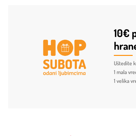
10€ p
hran
Uštedite k
1 mala vre
1 velika v