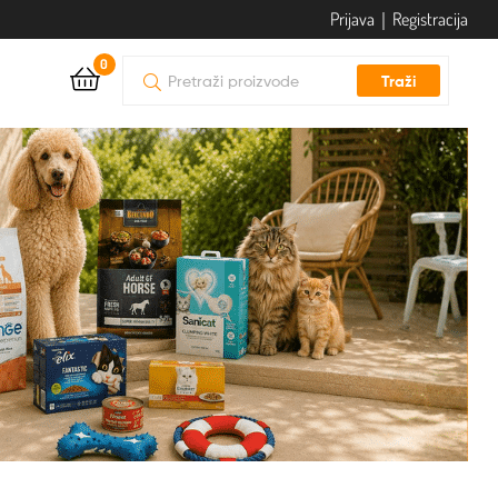
Prijava
｜
Registracija
0
Traži