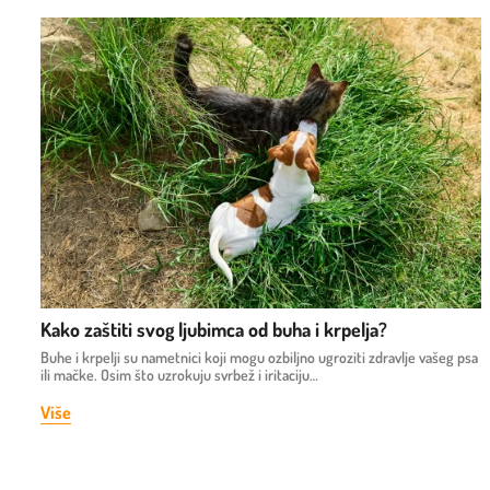
Kako zaštiti svog ljubimca od buha i krpelja?
Buhe i krpelji su nametnici koji mogu ozbiljno ugroziti zdravlje vašeg psa
ili mačke. Osim što uzrokuju svrbež i iritaciju…
Više