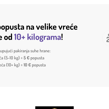
opusta na velike vreće
e od
10+ kilograma
!
upujući pakiranja suhe hrane:
ća (5-10 kg) =
5 €
popusta
reća (10+ kg) =
10 €
popusta