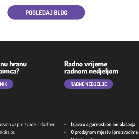
POGLEDAJ BLOG
lnu hranu
Radno vrijeme
ubimca?
radnom nedjeljom
TNIK
RADNE NEDJELJE
ezana uz proizvode ili dostavu,
Izjava o sigurnosti online plaćanja
tirajte.
O prodajnom mjestu i proizvodima