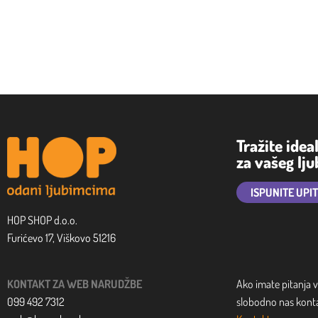
Tražite idea
za vašeg lj
ISPUNITE UPI
HOP SHOP d.o.o.
Furićevo 17, Viškovo 51216
KONTAKT ZA WEB NARUDŽBE
Ako imate pitanja v
099 492 7312
slobodno nas kontak