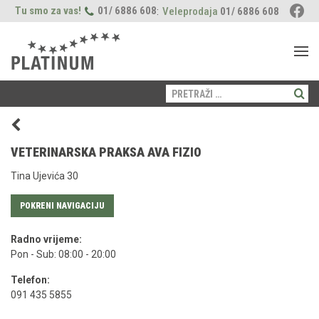
Tu smo za vas!
01/ 6886 608
:
Veleprodaja
01/ 6886 608
Pretraži:
PAS
Proizvodi
MAČKA
VETERINARSKA PRAKSA AVA FIZIO
Suha hrana
Fleischsaftgarung
Proizvodi
LOKACIJE
Tina Ujevića 30
Mokra hrana
Suha hrana
Prehrana
Freshmeatdryer
O NAMA
POKRENI NAVIGACIJU
Poslastice
Njega
Opći savjeti
Prehrana
Naši momenti
BLOG
Njega
Radno vrijeme:
Zdravlje
Zdravlje
Pon - Sub: 08:00 - 20:00
Vodič za štence
Opći savjeti
Telefon:
091 435 5855