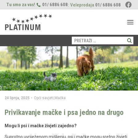
Tu smo za vas!
01/ 6886 608
:
Veleprodaja
01/ 6886 608
Pretraži:
PAS
Proizvodi
MAČKA
Suha hrana
Fleischsaftgarung
Proizvodi
LOKACIJE
Mokra hrana
Suha hrana
Prehrana
Freshmeatdryer
O NAMA
Poslastice
Njega
Opći savjeti
Prehrana
Naši momenti
BLOG
24 lipnja, 2025
•
Opći savjeti
,
Mačka
Njega
Zdravlje
Zdravlje
Privikavanje mačke i psa jedno na drugo
Vodič za štence
Opći savjeti
Mogu li psi i mačke živjeti zajedno?
Suprotno uvriježenom mišljenju, psi i mačke mogu sretno živjeti