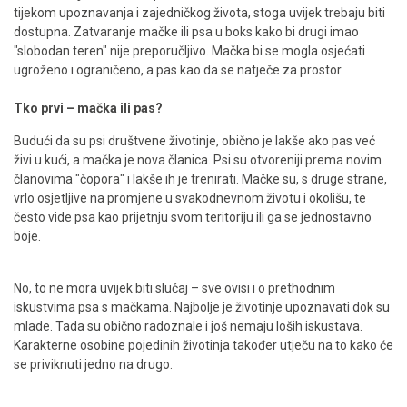
tijekom upoznavanja i zajedničkog života, stoga uvijek trebaju biti
dostupna. Zatvaranje mačke ili psa u boks kako bi drugi imao
"slobodan teren" nije preporučljivo. Mačka bi se mogla osjećati
ugroženo i ograničeno, a pas kao da se natječe za prostor.
Tko prvi – mačka ili pas?
Budući da su psi društvene životinje, obično je lakše ako pas već
živi u kući, a mačka je nova članica. Psi su otvoreniji prema novim
članovima "čopora" i lakše ih je trenirati. Mačke su, s druge strane,
vrlo osjetljive na promjene u svakodnevnom životu i okolišu, te
često vide psa kao prijetnju svom teritoriju ili ga se jednostavno
boje.
No, to ne mora uvijek biti slučaj – sve ovisi i o prethodnim
iskustvima psa s mačkama. Najbolje je životinje upoznavati dok su
mlade. Tada su obično radoznale i još nemaju loših iskustava.
Karakterne osobine pojedinih životinja također utječu na to kako će
se priviknuti jedno na drugo.