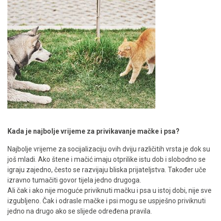
Kada je najbolje vrijeme za privikavanje mačke i psa?
Najbolje vrijeme za socijalizaciju ovih dviju različitih vrsta je dok su
još mladi. Ako štene i mačić imaju otprilike istu dob i slobodno se
igraju zajedno, često se razvijaju bliska prijateljstva. Također uče
izravno tumačiti govor tijela jedno drugoga.
Ali čak i ako nije moguće priviknuti mačku i psa u istoj dobi, nije sve
izgubljeno. Čak i odrasle mačke i psi mogu se uspješno priviknuti
jedno na drugo ako se slijede određena pravila.