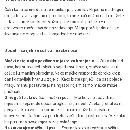
Čak i kada se čini da su se mačka i pas već navikli jedno na drugo i
mogu boraviti zajedno u prostoriji, to ne znači nužno da ih možete
ostaviti same kod kuće. Važno je ne forsirati prebrzo – u
protivnom može doći do nazadovanja. Mogu proći tjedni dok se
životinje ne mogu ostaviti zajedno bez nadzora.
Dodatni savjeti za suživot mačke i psa
Mački osigurajte povišeno mjesto za hranjenje
- Za razliku od
pasa, koji su svejedi i obično pojedu svu hranu, mačke vole jesti
češće i u manjim obrocima. Neke mačke rasporede obroke kroz
dan i ostavljaju hranu u zdjelici. Kako biste spriječili da pas pojede
mačju hranu, postavite ju na mjesto kojem samo mačka može
pristupiti.
Omogućite skrovišta i mački i psu
- Mačke vole spavati na
mjestima koja nude dobar pregled i sigurnost. Visoka grebalica ili
penjalica koja vodi do komode ili ormara može biti idealna.
Istovremeno, košaru za psa treba zaštititi od pristupa mačke, kako
bi i pas imao svoje mjesto za povlačenje.
Ne zatvarajte mačku ili psa
- Znamo koliko su važna utočišta