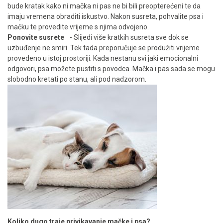
bude kratak kako ni mačka ni pas ne bi bili preopterećeni te da
imaju vremena obraditi iskustvo. Nakon susreta, pohvalite psa i
mačku te provedite vrijeme s njima odvojeno.
Ponovite susrete
- Slijedi više kratkih susreta sve dok se
uzbuđenje ne smiri. Tek tada preporučuje se produžiti vrijeme
provedeno u istoj prostoriji. Kada nestanu svi jaki emocionalni
odgovori, psa možete pustiti s povodca. Mačka i pas sada se mogu
slobodno kretati po stanu, ali pod nadzorom.
Koliko dugo traje privikavanje mačke i psa?