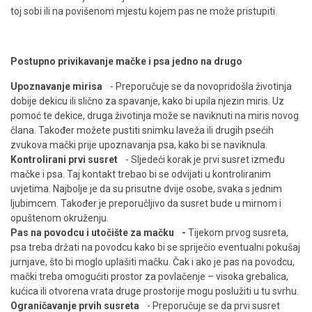
toj sobi ili na povišenom mjestu kojem pas ne može pristupiti.
Postupno privikavanje mačke i psa jedno na drugo
Upoznavanje mirisa
- Preporučuje se da novopridošla životinja
dobije dekicu ili slično za spavanje, kako bi upila njezin miris. Uz
pomoć te dekice, druga životinja može se naviknuti na miris novog
člana. Također možete pustiti snimku laveža ili drugih psećih
zvukova mački prije upoznavanja psa, kako bi se naviknula.
Kontrolirani prvi susret
- Sljedeći korak je prvi susret između
mačke i psa. Taj kontakt trebao bi se odvijati u kontroliranim
uvjetima. Najbolje je da su prisutne dvije osobe, svaka s jednim
ljubimcem. Također je preporučljivo da susret bude u mirnom i
opuštenom okruženju.
Pas na povodcu i utočište za mačku -
Tijekom prvog susreta,
psa treba držati na povodcu kako bi se spriječio eventualni pokušaj
jurnjave, što bi moglo uplašiti mačku. Čak i ako je pas na povodcu,
mački treba omogućiti prostor za povlačenje – visoka grebalica,
kućica ili otvorena vrata druge prostorije mogu poslužiti u tu svrhu.
Ograničavanje prvih susreta
- Preporučuje se da prvi susret