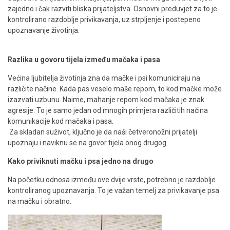
zajedno i čak razviti bliska prijateljstva. Osnovni preduvjet za to je
kontrolirano razdoblje privikavanja, uz strpljenje i postepeno
upoznavanje životinja.
Razlika u govoru tijela između mačaka i pasa
Većina ljubitelja životinja zna da mačke i psi komuniciraju na
različite načine. Kada pas veselo maše repom, to kod mačke može
izazvati uzbunu. Naime, mahanje repom kod mačaka je znak
agresije. To je samo jedan od mnogih primjera različitih načina
komunikacije kod mačaka i pasa.
Za skladan suživot, ključno je da naši četveronožni prijatelji
upoznaju i naviknu se na govor tijela onog drugog.
Kako priviknuti mačku i psa jedno na drugo
Na početku odnosa između ove dvije vrste, potrebno je razdoblje
kontroliranog upoznavanja. To je važan temelj za privikavanje psa
na mačku i obratno.