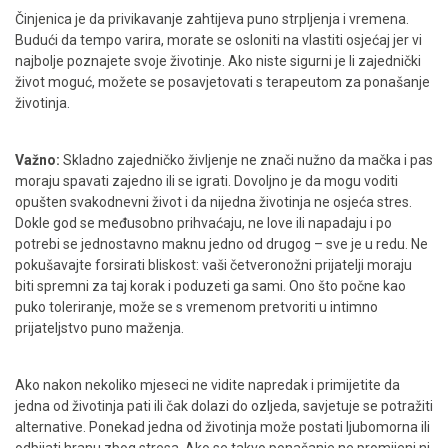
Činjenica je da privikavanje zahtijeva puno strpljenja i vremena.
Budući da tempo varira, morate se osloniti na vlastiti osjećaj jer vi
najbolje poznajete svoje životinje. Ako niste sigurni je li zajednički
život moguć, možete se posavjetovati s terapeutom za ponašanje
životinja.
Važno:
Skladno zajedničko življenje ne znači nužno da mačka i pas
moraju spavati zajedno ili se igrati. Dovoljno je da mogu voditi
opušten svakodnevni život i da nijedna životinja ne osjeća stres.
Dokle god se međusobno prihvaćaju, ne love ili napadaju i po
potrebi se jednostavno maknu jedno od drugog – sve je u redu. Ne
pokušavajte forsirati bliskost: vaši četveronožni prijatelji moraju
biti spremni za taj korak i poduzeti ga sami. Ono što počne kao
puko toleriranje, može se s vremenom pretvoriti u intimno
prijateljstvo puno maženja.
Ako nakon nekoliko mjeseci ne vidite napredak i primijetite da
jedna od životinja pati ili čak dolazi do ozljeda, savjetuje se potražiti
alternative. Ponekad jedna od životinja može postati ljubomorna ili