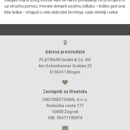
odbijati hranu zbog stresa. Ako se takvo ponašanje ne promijeni ni
uz stručnu pomoć, morate donijeti osobnu odluku – koliko god ona
bila teška – imajući u vidu dobrobit životinja, vaše obitelji i sebe.
Adresa proizvođača
PLATINUM GmbH & Co. KG
Am Ockenheimer Graben 23
D-55411 Bingen
Zastupnik za Hrvatsku
UNCONDITIONAL d.o.o.
Radnička cesta 177
10000 Zagreb
OIB: 35671195874