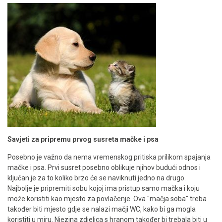
Savjeti za pripremu prvog susreta mačke i psa
Posebno je važno da nema vremenskog pritiska prilikom spajanja
mačke i psa. Prvi susret posebno oblikuje njihov budući odnos i
ključan je za to koliko brzo će se naviknuti jedno na drugo.
Najbolje je pripremiti sobu kojoj ima pristup samo mačka i koju
može koristiti kao mjesto za povlačenje. Ova "mačja soba" treba
također biti mjesto gdje se nalazi mačji WC, kako bi ga mogla
koristiti u miru. Njezina zdjelica s hranom također bi trebala biti u