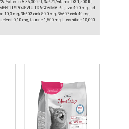
2a/vitamin A 35,000 IU, 3a671/vitamin D3 1,500 IU,
MENTI I SPOJEVI U TRAGOVIMA: željezo 40,0 mg; jod
n 10,0 mg; 3b603 cink 80,0 mg; 3b607 cink 40 mg,
selenit 0,10 mg, taurine 1,500 mg, L-carnitine 10,000