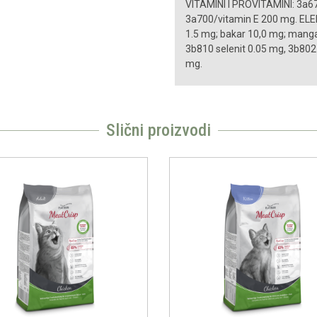
VITAMINI I PROVITAMINI: 3a67
3a700/vitamin E 200 mg. ELE
1.5 mg; bakar 10,0 mg; manga
3b810 selenit 0.05 mg, 3b802 
mg.
Slični proizvodi