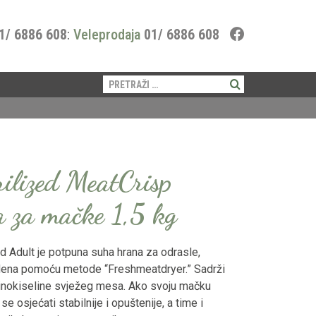
1/ 6886 608
:
Veleprodaja
01/ 6886 608
Pretraži:
ilized MeatCrisp
a za mačke 1,5 kg
d Adult je potpuna suha hrana za odrasle,
edena pomoću metode “Freshmeatdryer.” Sadrži
minokiseline svježeg mesa. Ako svoju mačku
 osjećati stabilnije i opuštenije, a time i