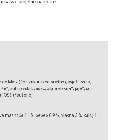
i nikakve umjetne sastojke.
 de Maíz (fino kukuruzno brašno), svježi losos,
e*, suhi pivski kvasac, biljna vlakna*, jaje*, sol,
e* (FOS). (*sušeno)
ve masnoće 11 %, pepeo 6,9 %, vlakna 3 %, kalcij 1,1