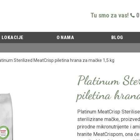
Tu smo za vas!
0
LOKACIJE
O NAMA
BLOG
atinum Sterilized MeatCrisp piletina hrana za mačke 1,5 kg
Platinum Ster
piletina hran
Platinum MeatCrisp Sterilise
sterilizirane mačke, proizv
prirodne mikronutrijente i a
hranite MeatCrispom, ona će se