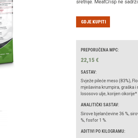
sretnije. MeatCrisp ne sadrž
GDJE KUPITI
PREPORUČENA MPC:
22,15
€
SASTAV:
Svježe pileće meso (83%), Flor
mješavina krumpira, graška i riž
lososovo ulje, korijen cikorij
ANALITIČKI SASTAV:
Sirove bjelančevine 36 %, siro
%, fosfor 1 %.
ADITIVI PO KILOGRAMU
: