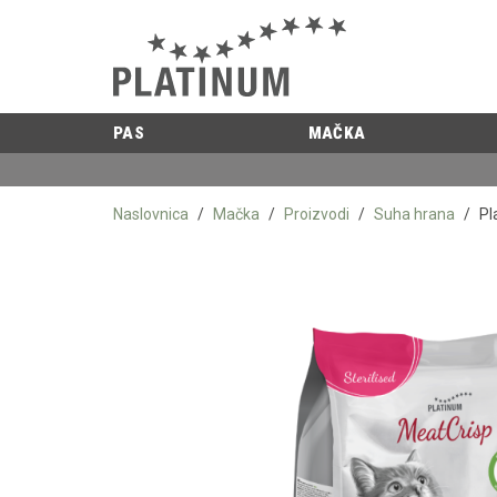
PAS
MAČKA
Naslovnica
/
Mačka
/
Proizvodi
/
Suha hrana
/
Pl