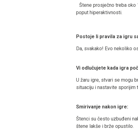
Štene prosječno treba oko 1
poput hiperaktivnosti.
Postoje li pravila za igru 
Da, svakako! Evo nekoliko osn
Vi odlučujete kada igra po
U žaru igre, stvari se mogu br
situaciju i nastavite sporiji
Smirivanje nakon igre:
Štenci su često uzbuđeni nako
štene lakše i brže opustilo.