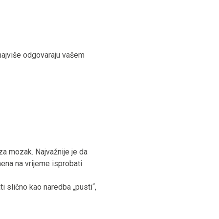
e najviše odgovaraju vašem
 za mozak. Najvažnije je da
mena na vrijeme isprobati
i slično kao naredba „pusti“,