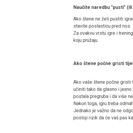
Naučite naredbu "pusti" (ili
Ako štene ne želi pustiti igra
stavite poslasticu pred nos.
Za ovakvu vrstu igre i treni
koju pružaju.
Ako štene počne gristi tij
Ako vaše štene počne gristi 
učiniti tako da glasno i jasno
postala pregruba i da više ne 
Nakon toga, igru treba odmah 
Jednako je važno da ne odgov
postoji rizik da će vaš pas ka