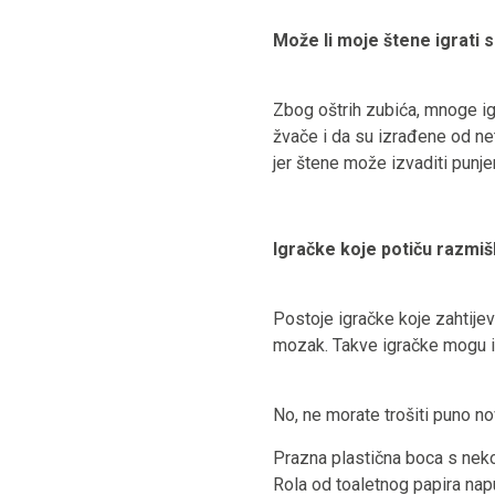
Može li moje štene igrati
Zbog oštrih zubića, mnoge ig
žvače i da su izrađene od net
jer štene može izvaditi punje
I
gračke koje potiču razmiš
Postoje igračke koje zahtijev
mozak. Takve igračke mogu izgl
No, ne morate trošiti puno no
Prazna plastična boca s neko
Rola od toaletnog papira nap