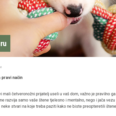
gru
ce
 pravi način
mali četveronožni prijatelj useli u vaš dom, važno je pravilno ga
 ne razvija samo vaše štene tjelesno i mentalno, nego i jača vezu
eke stvari na koje treba paziti kako ne biste preopteretili štene 