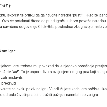
 "off"):
čku, iskoristite priliku da ga naučite naredbi "pusti": -Recite jas
 -Ovo će potaknuti štene da pusti igračku i brzo poveže naredb
nga savršeno odgovaraju Click-Bits poslastice zbog svoje male vel
ekom igre
tijekom igre, trebate mu pokazati da je njegovo ponašanje pretje
 kažete "au!". To je usporedivo s cviljenjem drugog psa koji na taj
želi nastaviti.
prekinuti.
arate na svaki poziv na igru. Vi odlučujete kada igra počinje i k
o odrasla životinja stalno tražiti pažnju i nametati se za igru.