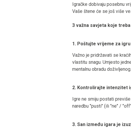
Igračke dobivaju posebnu vri
Vaše štene će se još više ves
3 važna savjeta koje treba
1. Poštujte vrijeme za igr
Važno je pridržavati se kraćih
vlastitu snagu. Umjesto jedne
mentalnu obradu doživljenog
2. Kontrolirajte intenzitet
Igre ne smiju postati previše d
naredbu "pusti" (ili "ne" / "off"
3. San između igara je izu