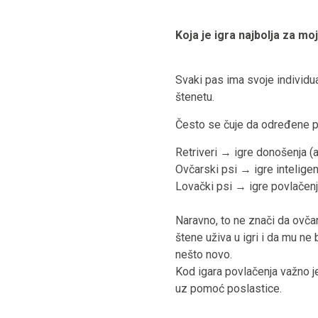
Koja je igra najbolja za mo
Svaki pas ima svoje individua
štenetu.
Često se čuje da određene p
Retriveri → igre donošenja (a
Ovčarski psi → igre inteligen
Lovački psi → igre povlačenj
Naravno, to ne znači da ovčar
štene uživa u igri i da mu ne
nešto novo.
Kod igara povlačenja važno je
uz pomoć poslastice.