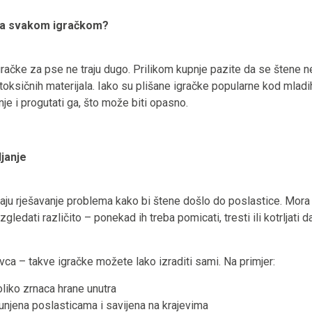
 sa svakom igračkom?
račke za pse ne traju dugo. Prilikom kupnje pazite da se štene ne
oksičnih materijala. Iako su plišane igračke popularne kod mladi
nje i progutati ga, što može biti opasno.
ljanje
aju rješavanje problema kako bi štene došlo do poslastice. Mora ko
edati različito – ponekad ih treba pomicati, tresti ili kotrljati 
vca – takve igračke možete lako izraditi sami. Na primjer:
liko zrnaca hrane unutra
unjena poslasticama i savijena na krajevima