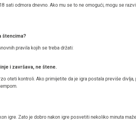
8 sati odmora dnevno. Ako mu se to ne omogući, mogu se razvit
sa štencima?
ovnih pravila kojih se treba držati:
činje i završava, ne štene.
zo oteti kontroli. Ako primijetite da je igra postala previše divlja, 
m tempom.
n igre. Zato je dobro nakon igre posvetiti nekoliko minuta mažen