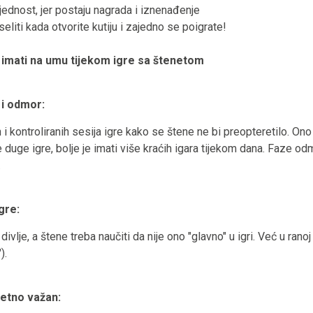
jednost, jer postaju nagrada i iznenađenje
eliti kada otvorite kutiju i zajedno se poigrate!
 imati na umu tijekom igre sa štenetom
u i odmor:
 i kontroliranih sesija igre kako se štene ne bi preopteretilo. Ono
 duge igre, bolje je imati više kraćih igara tijekom dana. Faze o
.
 igre:
ivlje, a štene treba naučiti da nije ono "glavno" u igri. Već u ranoj
).
zetno važan: