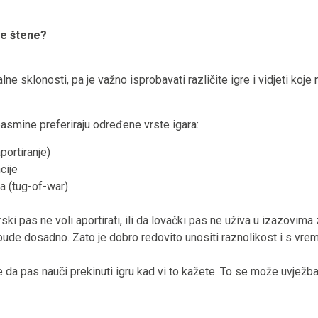
je štene?
lne sklonosti, pa je važno isprobavati različite igre i vidjeti koj
asmine preferiraju određene vrste igara:
portiranje)
cije
a (tug-of-war)
ski pas ne voli aportirati, ili da lovački pas ne uživa u izazovima
 bude dosadno. Zato je dobro redovito unositi raznolikost i s vre
 da pas nauči prekinuti igru kad vi to kažete. To se može uvježbat