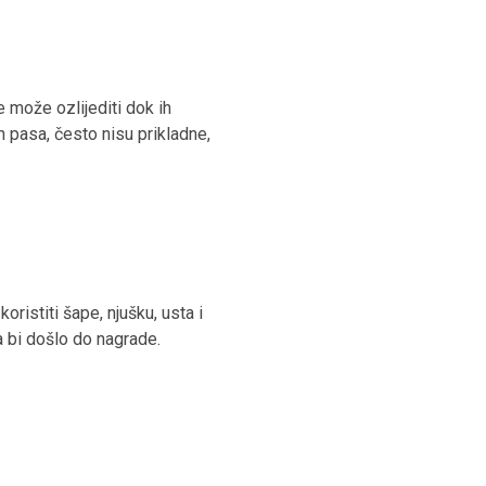
 može ozlijediti dok ih
h pasa, često nisu prikladne,
ristiti šape, njušku, usta i
da bi došlo do nagrade.