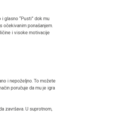
no i glasno “Pusti” dok mu
u s očekivanim ponašanjem.
ičine i visoke motivacije
rano i nepoželjno. To možete
 način poručuje da mu je igra
ada završava. U suprotnom,